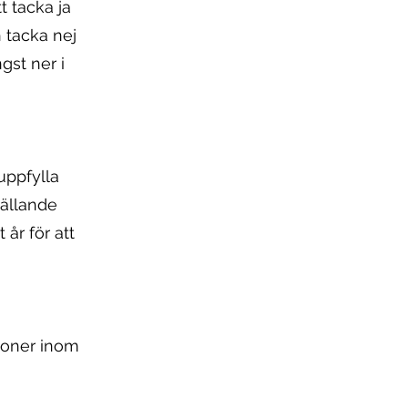
t tacka ja
 tacka nej
gst ner i
uppfylla
gällande
 år för att
soner inom