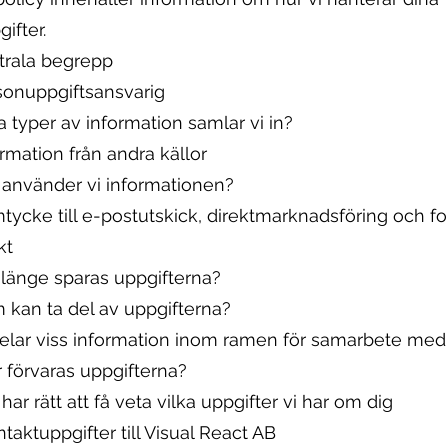
ifter.
ntrala begrepp
rsonuppgiftsansvarig
ka typer av information samlar vi in?
ormation från andra källor
r använder vi informationen?
tycke till e-postutskick, direktmarknadsföring och fo
kt
 länge sparas uppgifterna?
m kan ta del av uppgifterna?
 delar viss information inom ramen för samarbete med 
r förvaras uppgifterna?
 har rätt att få veta vilka uppgifter vi har om dig
ntaktuppgifter till Visual React AB