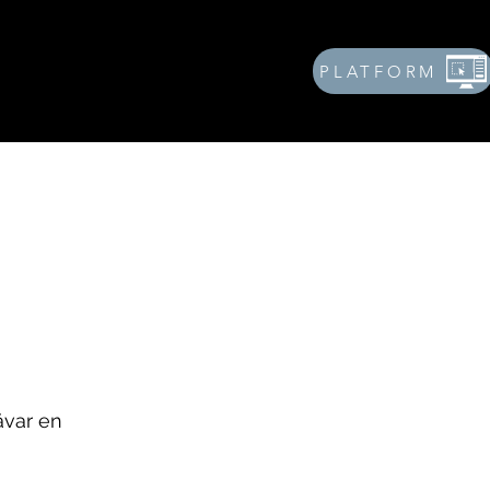
PLATFORM
Book Online
New Page
ävar en