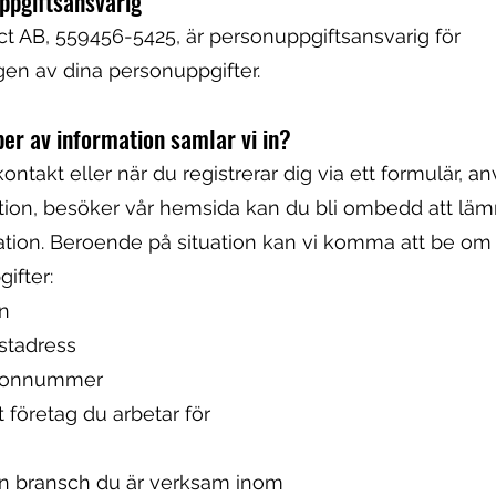
ppgiftsansvarig
ct AB, 559456-5425, är personuppgiftsansvarig för
en av dina personuppgifter.
per av information samlar vi in?
kontakt eller när du registrerar dig via ett formulär, a
tion, besöker vår hemsida kan du bli ombedd att läm
ation. Beroende på situation kan vi komma att be om
ifter:
n
ostadress
efonnummer
et företag du arbetar för
ken bransch du är verksam inom