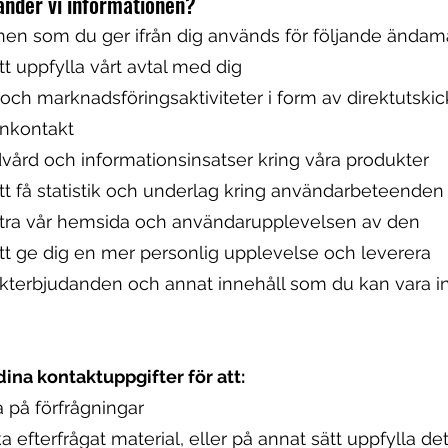
änder vi informationen?
nen som du ger ifrån dig används för följande ändamå
att uppfylla vårt avtal med dig
- och marknadsföringsaktiviteter i form av direktutski
onkontakt
dvård och informationsinsatser kring våra produkter
att få statistik och underlag kring användarbeteenden 
ttra vår hemsida och användarupplevelsen av den
att ge dig en mer personlig upplevelse och leverera
kterbjudanden och annat innehåll som du kan vara i
dina kontaktuppgifter för att:
a på förfrågningar
ka efterfrågat material, eller på annat sätt uppfylla det