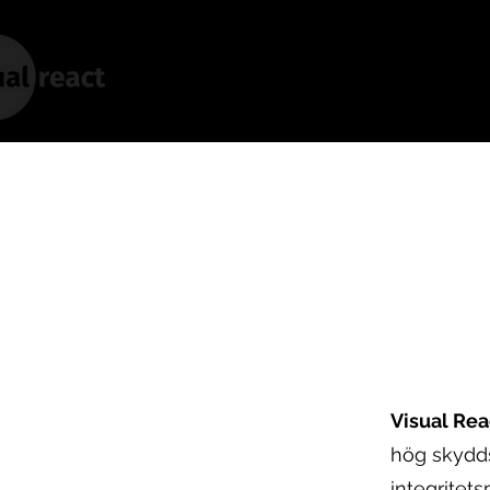
Home
Kontakt
Digital Sign
Visual Rea
hög
skydds
integritet