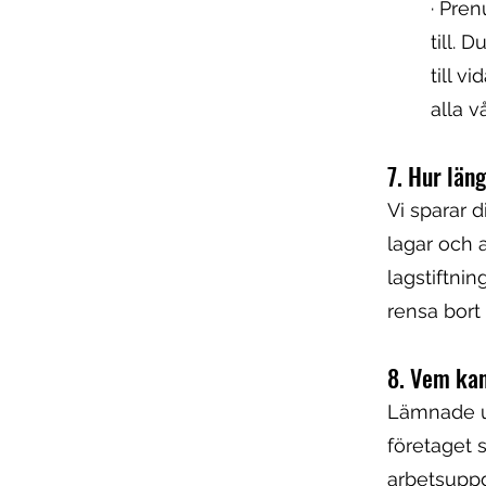
· Pren
till. 
till v
alla v
7. Hur län
Vi sparar 
lagar och a
lagstiftnin
rensa bort
8. Vem kan
Lämnade up
företaget 
arbetsuppgi