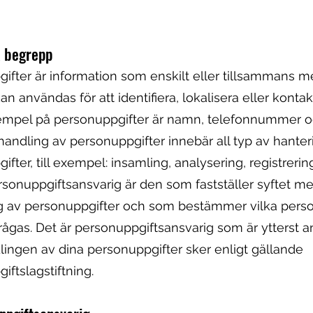
a begrepp
ifter är information som enskilt eller tillsammans 
an användas för att identifiera, lokalisera eller konta
xempel på personuppgifter är namn, telefonnummer o
handling av personuppgifter innebär all typ av hanter
fter, till exempel: insamling, analysering, registreri
ersonuppgiftsansvarig är den som fastställer syftet m
g av personuppgifter och som bestämmer vilka perso
rågas. Det är personuppgiftsansvarig som är ytterst an
lingen av dina personuppgifter sker enligt gällande
iftslagstiftning.