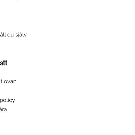
åll du själv
att
gt ovan
spolicy
åra