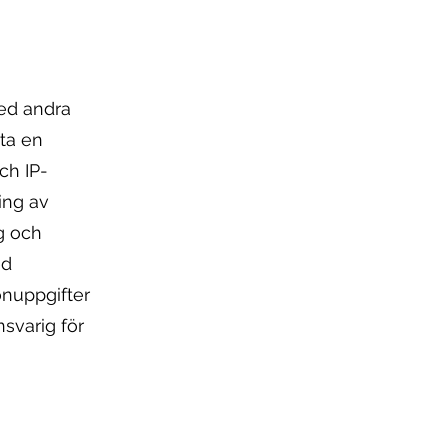
med andra
kta en
ch IP-
ing av
ng och
ed
nuppgifter
svarig för