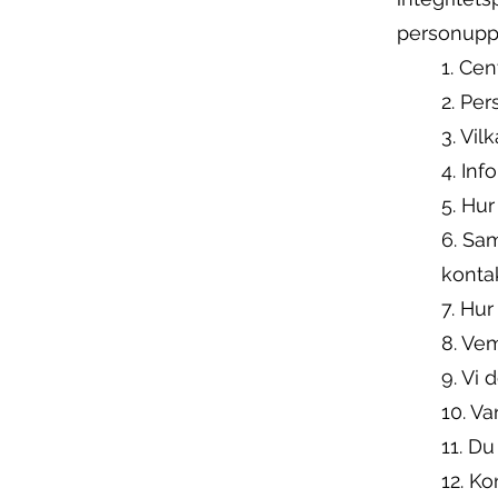
personuppg
1. Ce
2. Pe
3. Vil
4. Inf
5. Hu
6. Sam
konta
7. Hur
8. Ve
9. Vi
10. Va
11. Du
12. Ko