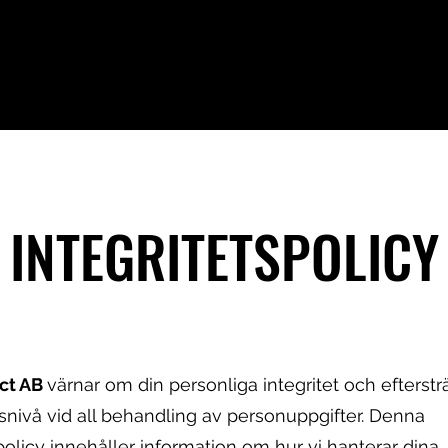
age Platform
Products
Become a partner
Kontakt
INTEGRITETSPOLICY
ct AB
värnar om din personliga integritet och efterstr
nivå vid all behandling av personuppgifter. Denna
spolicy innehåller information om hur vi hanterar dina