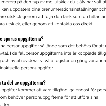
umerera på den typ av mejlutskick du själv har valt at
Du kan uppdatera dina prenumerationsinställningar och
idare utskick genom att följa den länk som du hittar län
åra utskick, eller genom att kontakta oss direkt.
ge sparas uppgifterna?
dina personuppgifter så länge som det behövs för att 
vtal. I de fall personuppgifterna inte är kopplade till 
g och avtal reviderar vi våra register en gång vartannat
 inaktuella personuppgifter.
 ta del av uppgifterna?
pgifter kommer att vara tillgängliga endast för per
som behöver personuppgifterna för att utföra sina
fter.