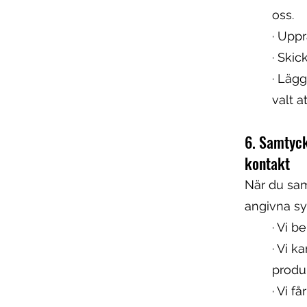
oss.
· Uppr
· Skic
· Lägg
valt a
6. Samtyck
kontakt
När du sam
angivna syf
· Vi b
· Vi k
produ
· Vi f