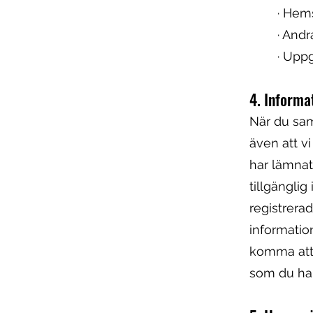
· Hems
· Andr
· Upp
4. Informa
När du sam
även att v
har lämnat 
tillgängli
registrera
information
komma att 
som du har