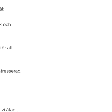
l:
ck och
för att
ntresserad
 vi åtagit