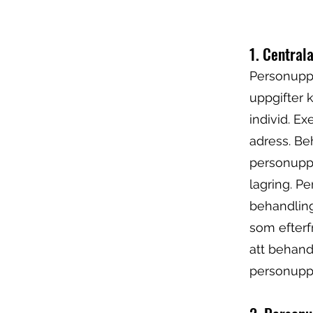
1. Central
Personuppg
uppgifter k
individ. E
adress. Be
personuppgi
lagring. P
behandlin
som efterf
att behand
personuppg