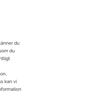
dkänner du
 som du
tligt
ion,
ss kan vi
nformation