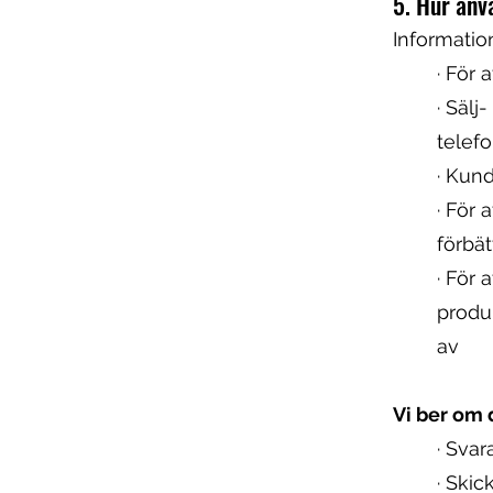
5. Hur anv
Informatio
· För 
· Sälj
telef
· Kun
· För 
förbä
· För 
produ
av
Vi ber om 
· Svar
· Skic