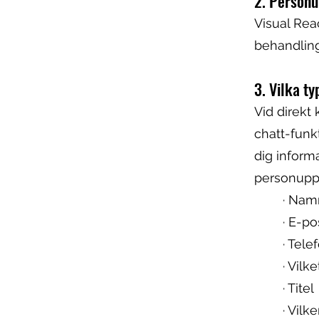
2. Personu
Visual Rea
behandling
3. Vilka ty
Vid direkt 
chatt-funk
dig inform
personuppg
· Nam
· E-p
· Tel
· Vilk
· Titel
· Vil