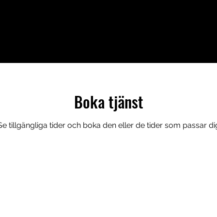
tform
Sortiment
Bli partner
Kunder
Boka tjänst
Se tillgängliga tider och boka den eller de tider som passar di